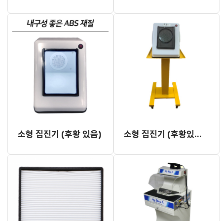
소형 집진기 (후황 있음)
소형 집진기 (후황있음, ABS 재질) + 전용 테이블 세트