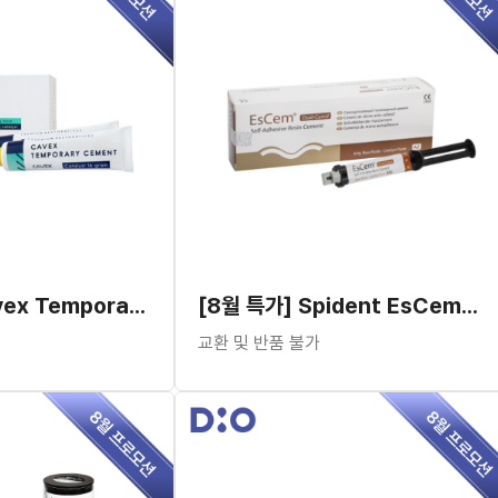
[8월 특가] Cavex Temporary Cement NE
[8월 특가] Spident EsCem™ Self Adhesive Resin Cement
교환 및 반품 불가