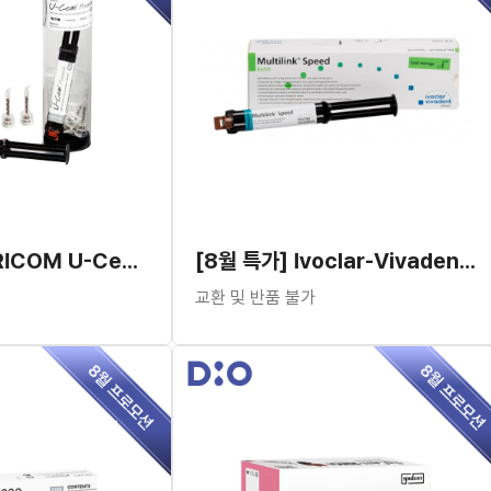
[8월 특가] VERICOM U-Cem Premium Automix
[8월 특가] Ivoclar-Vivadent Multilink SPEED
교환 및 반품 불가