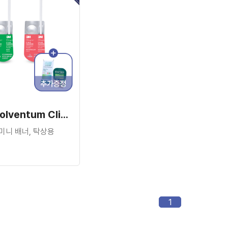
[바니쉬 특가] Solventum Clinpro™ Clear Fluoride Treatment Varnish (100pcs)
*미니 배너, 탁상용
1