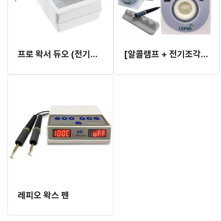
프로 왁서 듀오 (전기조각도)
[알콜램프 + 전기조각도] 레피오 왁스 맨
레피오 왁스 펜