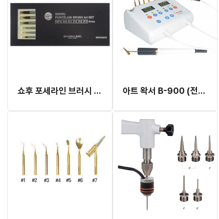
쇼후 포세라인 브러시 아트 세트 (#K0076)
아트 왁서 B-900 (전기조각도)