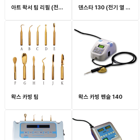
아트 왁서 팁 리필 (전기조각도 팁)
덴스타 130 (전기 열 기구)
왁스 카빙 팁
왁스 카빙 펜슬 140