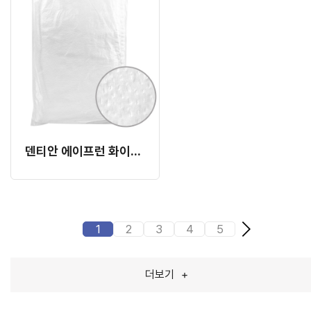
덴티안 에이프런 화이트 (구형)
1
2
3
4
5
더보기
+