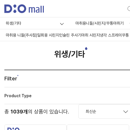
위생/기타
마취용니들/시린지/무통마취기
마취용 니들(주사침)
일회용 시린지
인슐린 주사기
마취 시린지
냉각 스프레이
무통
위생/기타
Filter
Product Type
총
1039개
의 상품이 있습니다.