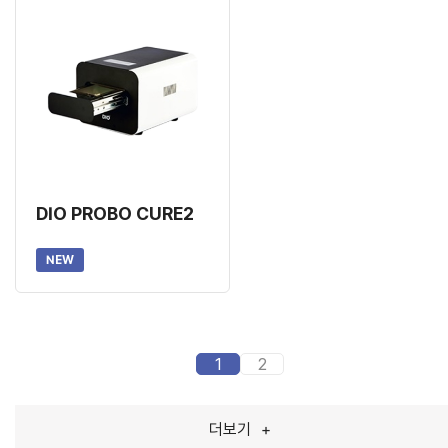
DIO PROBO CURE2
NEW
1
2
더보기
+