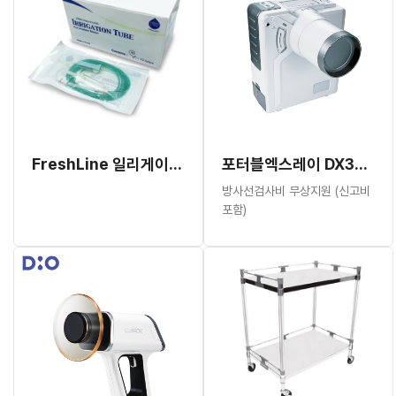
FreshLine 일리게이션 튜브 W&H용 (#267958)
포터블엑스레이 DX3000 (카메라타입)
방사선검사비 무상지원 (신고비
포함)