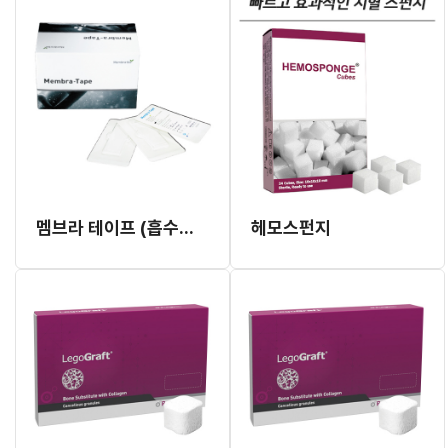
멤브라 테이프 (흡수성 콜라겐 테이프)
헤모스펀지