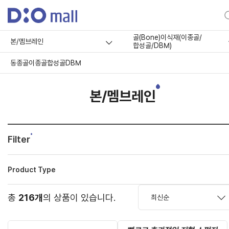
골(Bone)이식재(이종골/
본/멤브레인
합성골/DBM)
동종골
이종골
합성골
DBM
본/멤브레인
Filter
Product Type
총
216개
의 상품이 있습니다.