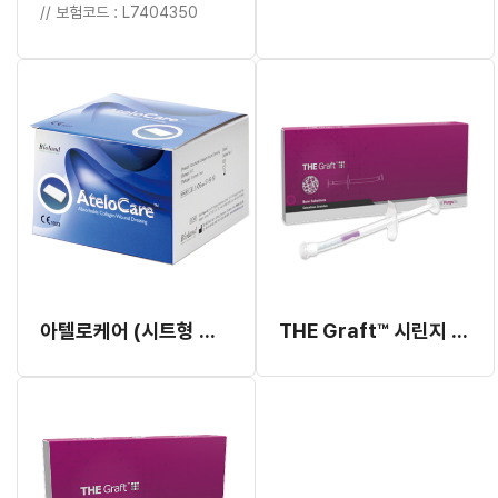
// 보험코드 : L7404350
아텔로케어 (시트형 콜라겐 지혈제)
THE Graft™ 시린지 타입 돼지뼈