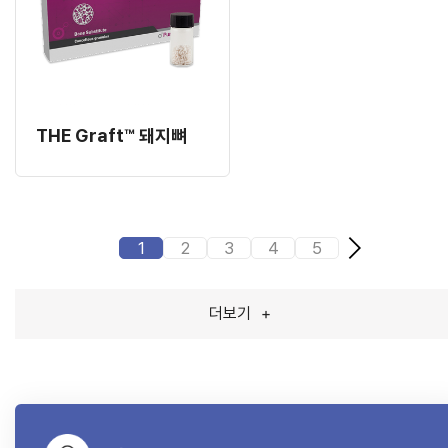
THE Graft™ 돼지뼈
1
2
3
4
5
더보기
+