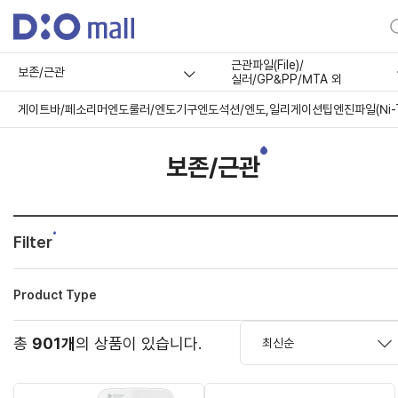
근관파일(File)/
보존/근관
실러/GP&PP/MTA 외
게이트바/페소리머
엔도룰러/엔도기구
엔도석션/엔도,일리게이션팁
엔진파일(Ni-T
보존/근관
Filter
Product Type
총
901개
의 상품이 있습니다.