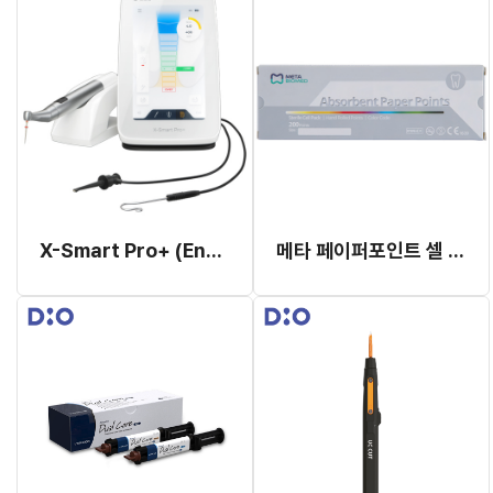
X-Smart Pro+ (Endo Motor + Apex Locator) (#6779016)
메타 페이퍼포인트 셀 팩 02 테이퍼 (사이즈 표시, 멸균 포장)