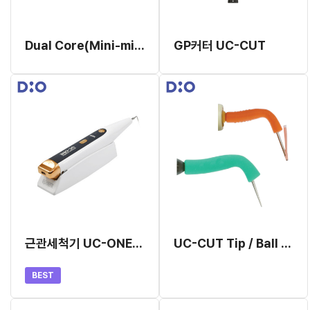
Dual Core(Mini-mix) Refill
GP커터 UC-CUT
근관세척기 UC-ONE Plus 세트
UC-CUT Tip / Ball Tip
BEST